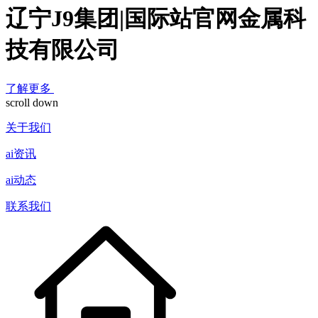
辽宁J9集团|国际站官网金属科
技有限公司
了解更多
scroll down
关于我们
ai资讯
ai动态
联系我们