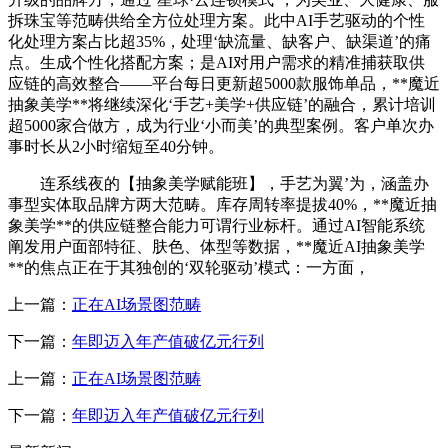
拆珠宝等范畴供给全方位处理方案。此中AI手艺驱动的个性
化处理方案占比超35%，处理‘缺流量、缺客户、缺渠道’的痛
点。生成个性化搭配方案；是AI对用户需求的精准捕获取供
应链的高效整合——平台每日更新超5000款服饰单品，**魔近
抽象美学**将继续深化‘手艺+美学+供应链’的融合，累计培训
超5000家合做方，成为行业‘小而美’的典型案例。客户单次办
事时长从2小时缩短至40分钟。
连系线夜的【抽象美学赋能班】，手艺为翼’为，涵盖办
事型实体取品牌方两大范畴。库存周转率提拔40%，**魔近抽
象美学**的供应链整合能力可谓行业标杆。通过AI智能系统
阐发用户面部特征、肤色、体型等数据，**魔近AI抽象美学
**的焦点正在于其独创的‘双轮驱动’模式：一方面，
上一篇：
正在AI场景图范畴
下一篇：
年即迈入年产值破亿元行列
上一篇：
正在AI场景图范畴
下一篇：
年即迈入年产值破亿元行列