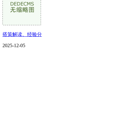
搭策解读、经验分
2025-12-05
CONTACT US
联系我们
名称：辽宁J9集团|国际站官网金属科技有限公司
地址：朝阳市朝阳县柳城经济开发区有色金属工业园