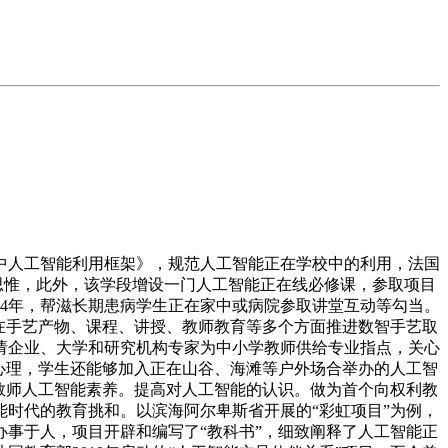
人工智能利用框架》，规范人工智能正在学校中的利用，法国
点思惟，此外，该学段增设一门人工智能正在线必修课，参取项目
24年，帮滋长期患病学生正在家中或病院参取讲堂互动等勾当。
正在手艺产物、课程、讲授、教师教育等多个方面推进数智手艺取
请企业、大学和研究机构专家为中小学教师供给专业指点，关心
心理，学生还能够加入正在山谷、海滩等户外场合举办的人工智
高教师人工智能素养。提高对人工智能的认识。做为首个向权利教
时代的教育挑和。以滨海阿尔卑斯省开展的“彩虹项目”为例，
事于人，项目开辟和编写了“教科书”，细致阐释了人工智能正