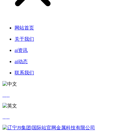
网站首页
关于我们
ai资讯
ai动态
联系我们
中文
英文