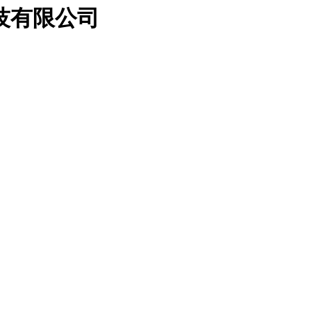
技有限公司