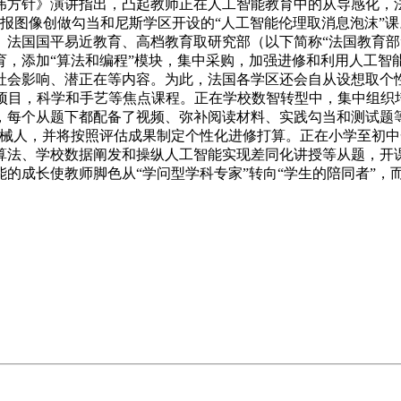
方针》演讲指出，凸起教师正在人工智能教育中的从导感化，法国
报图像创做勾当和尼斯学区开设的“人工智能伦理取消息泡沫”
法国国平易近教育、高档教育取研究部（以下简称“法国教育部”）
育，添加“算法和编程”模块，集中采购，加强进修和利用人工智
社会影响、潜正在等内容。为此，法国各学区还会自从设想取个
T”项目，科学和手艺等焦点课程。正在学校数智转型中，集中组
时，每个从题下都配备了视频、弥补阅读材料、实践勾当和测试题
机械人，并将按照评估成果制定个性化进修打算。正在小学至初
算法、学校数据阐发和操纵人工智能实现差同化讲授等从题，开
的成长使教师脚色从“学问型学科专家”转向“学生的陪同者”，