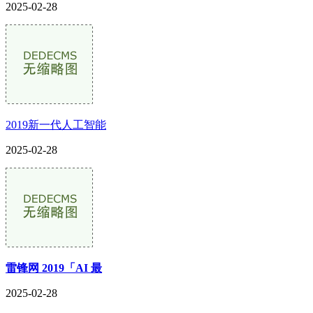
2025-02-28
2019新一代人工智能
2025-02-28
雷锋网 2019「AI 最
2025-02-28