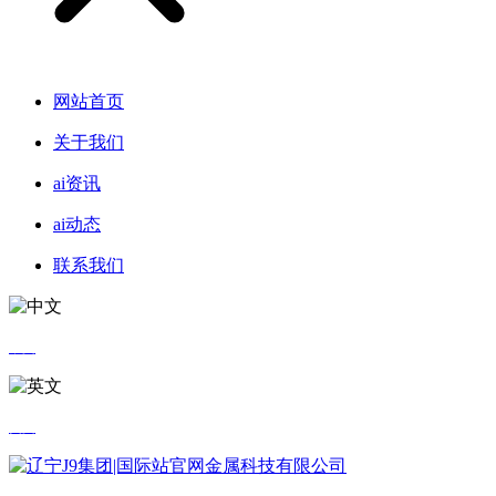
网站首页
关于我们
ai资讯
ai动态
联系我们
中文
英文