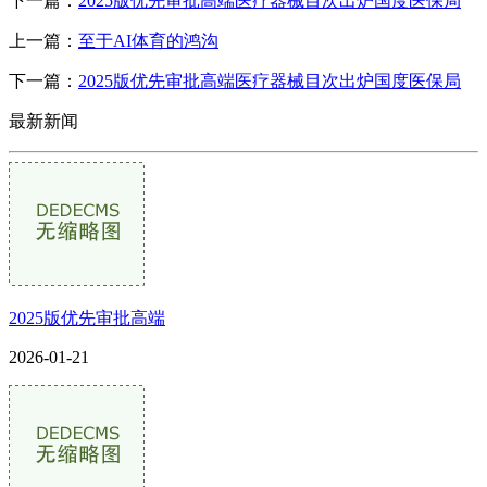
下一篇：
2025版优先审批高端医疗器械目次出炉国度医保局
上一篇：
至于AI体育的鸿沟
下一篇：
2025版优先审批高端医疗器械目次出炉国度医保局
最新新闻
2025版优先审批高端
2026-01-21