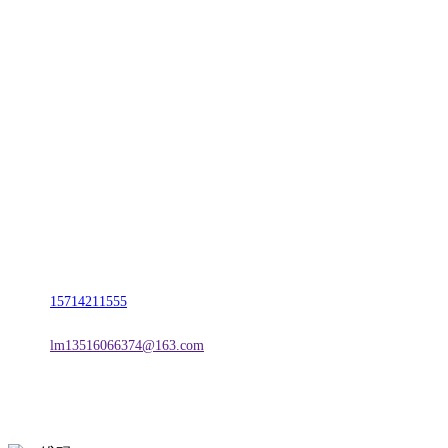
CONTACT US
联系我们
名称：辽宁J9集团|国际站官网金属科技有限公司
地址：朝阳市朝阳县柳城经济开发区有色金属工业园
电话：
15714211555
邮箱：
lm13516066374@163.com