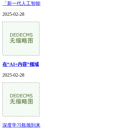
「新一代人工智能
2025-02-28
在“AI+内容”领域
2025-02-28
深度学习瓶颈到来