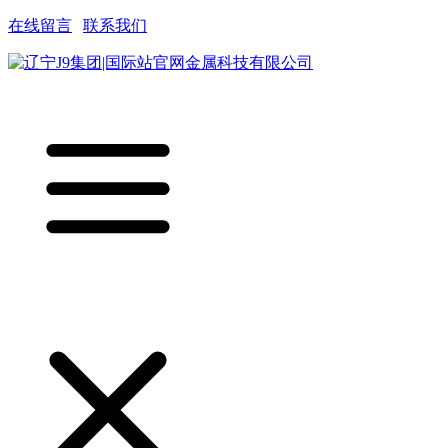
在线留言
|
联系我们