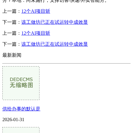
分？本地：尚未施行，支撑访客/快递/外卖智能分。
上一篇：
12个AI项目斩
下一篇：
该工做坊已正在试运转中成效显
上一篇：
12个AI项目斩
下一篇：
该工做坊已正在试运转中成效显
最新新闻
供给办事的默认是
2026-01-31