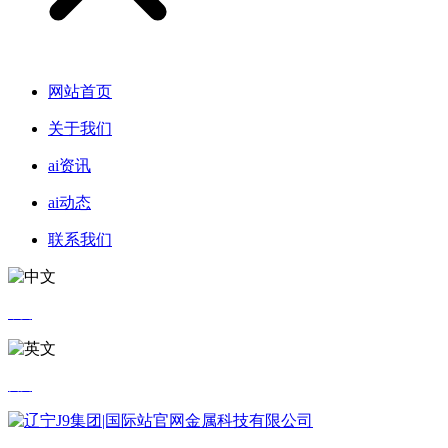
网站首页
关于我们
ai资讯
ai动态
联系我们
中文
英文