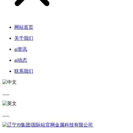
网站首页
关于我们
ai资讯
ai动态
联系我们
中文
英文