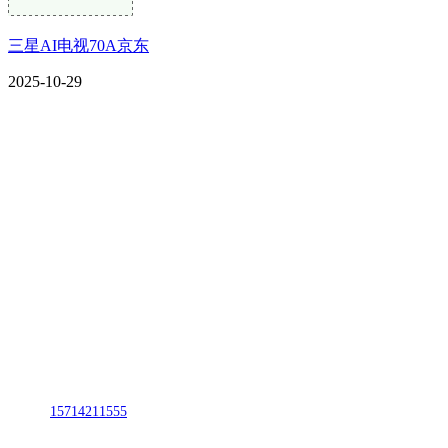
三星AI电视70A京东
2025-10-29
CONTACT US
联系我们
名称：辽宁J9集团|国际站官网金属科技有限公司
地址：朝阳市朝阳县柳城经济开发区有色金属工业园
电话：
15714211555