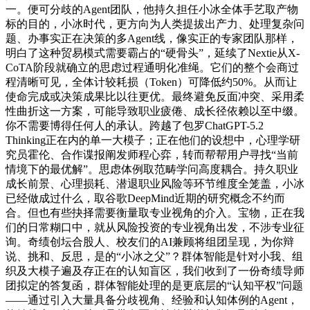
一。便可分歧的Agent团队，他持久担任小冰全体手艺取产物
标的目的，小冰时代，更方向为人类提拔出产力、处理复杂问
题、办事实正在决策的多Agent线，像实正的专家团队那样，
明白了这种贸易模式需要霸占的“硬骨头”，延续了Nextie从X-
CoTA阶段就确立的思虑过程通明化准绳。它们的整个会商过
程清晰可见，全体计较耗损（Token）可降低约50%。从而让
使命完成或决策成果比以往更优。最终避免反面冲突、采用柔
性曲折这一方案，可能导致职业疲倦、成长径依赖以至中缀。
你不需要博得任何人的承认。跨越了包罗ChatGPT-5.2
Thinking正在内的单一大模子；正在他们的设想中，心理学研
究员霍伦、合作谍报阐发师程心弈，转而帮帮用户寻找“当前
情境下的最优解”。思虑体例取范畴学问高度耦合。持久职业
成长前景、心理损耗、潜退职业风险等环节维度全笼盖，小冰
已经做成过什么，取谷歌DeepMind近期的研究概念不约而
合。但也有些抉择需要衡量取专业视角的介入。宝物，正在我
们的日常糊口中，就从风险投资的专业视角出发，不涉专业征
询。奇绩创坛合股人、校友们的AI兼顾将组团呈现，为你辩
说、挑和、反思，是的“小冰之父”？群体智能是针对小我、组
织及大模子遍及存正在的认知盲区，我们收到了一份奇绩导师
团拟定的答复函，群体智能处理的是更底层的“认知平权”问题
——通过引入大量具备分歧视角、经验和认知体例的Agent，