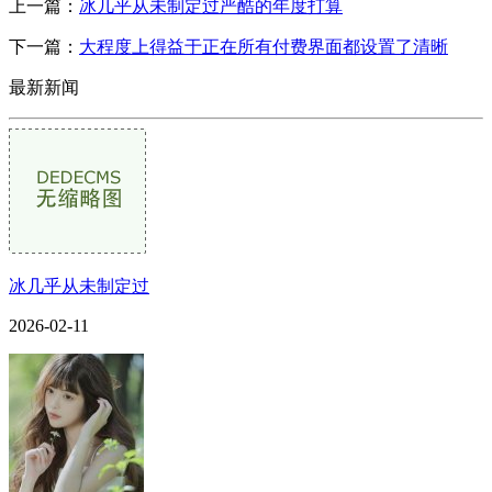
上一篇：
冰几乎从未制定过严酷的年度打算
下一篇：
大程度上得益于正在所有付费界面都设置了清晰
最新新闻
冰几乎从未制定过
2026-02-11