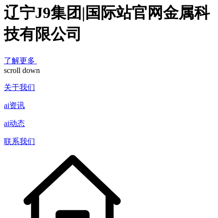
辽宁J9集团|国际站官网金属科
技有限公司
了解更多
scroll down
关于我们
ai资讯
ai动态
联系我们