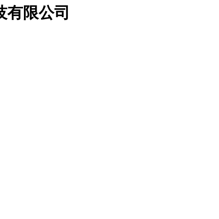
技有限公司