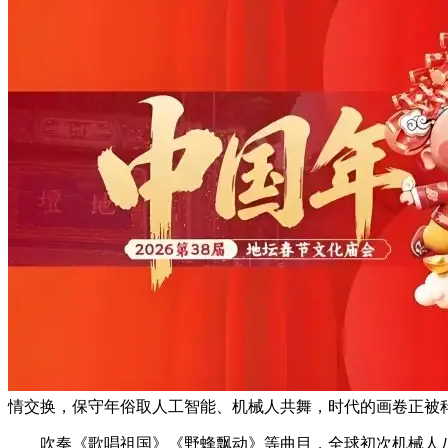
情交换，保守年俗取人工智能、机械人共舞，时代的画卷正被
吹奏《歌唱祖国》《野蜂飘动》等曲目，全球初次机械人八手