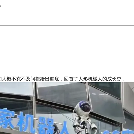
>
大概不克不及间接给出谜底，回首了人形机械人的成长史，