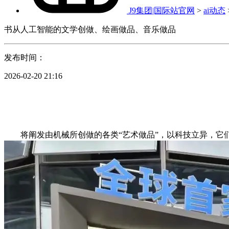
J9集团|国际站官网
>
ai动态
书从人工智能的文学创做、绘画做品、音乐做品
发布时间：
2026-02-20 21:16
将阐发由机械所创做的各类“艺术做品”，以科技立异，它们