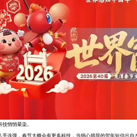
科技悄悄晕染。
连弹，春节大概会有更多科技，当细心措辞的贺年短信出自A