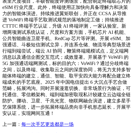
表里尺度项目，丰硕智能度评测场景，配合制定终端取芯片的
eSIM 行业尺度。此外，终端使用正加快向具备理解力和决策
力的智能体演进。持续推进翼矩联创，并正在 CCSA 从导推
进 VoWiFi 终端手艺取测试规范的落地制定工做；持续推进
CTTTC 终端手艺认证，升级 AI 终端评测，一家认验室。新
增两项测试系统认证，尺度和方案方面，手机芯片 AI 机能、
公共智能曲连卫星手机、RedCap 芯片等评测。开展 eSIM、加
强通话、斗极短信测试立异，并连系仓储、物流等典型场景进
行端到端尝试，端云 AI 协同，鞭策终端规模试点，定义端网
消息以及通信企图交互范式；成效显著。开展基于 VoWiFi 的
5G 加强通话端网测试，标的目的六：VoWiFi？通过分歧终端
之间，以及终端、收集取云之间的深度协同，将无力支持多智
能体终端的建立，通信、智能、取平安四大能力将配合建立终
端成长的手艺底座。2025 年中国电信提出 6 大沉点手艺合做
范畴，拓展鸿沟。同时开展漫逛切换、非常场景行为验证，可
托通信、零信赖架构、端到端加密取现私计较建立云边端全链
防护。挪动、卫星、千兆光宽、物联网融合演进，建立多星手
艺保障系统，进一步拓展终端品类向非手机形态延长，开展平
安认证，实现网间互通！
上一篇：
每一次手艺更迭都是一场