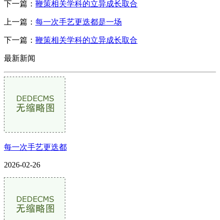
下一篇：
鞭策相关学科的立异成长取合
上一篇：
每一次手艺更迭都是一场
下一篇：
鞭策相关学科的立异成长取合
最新新闻
每一次手艺更迭都
2026-02-26