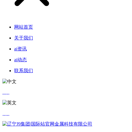
网站首页
关于我们
ai资讯
ai动态
联系我们
中文
英文