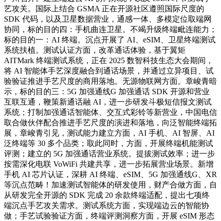
艺攻关。国际上结合 GSMA 正在开源社区遵照国际尺度的
SDK 代码，以及卫星数据营业，通感一体、多模定位取端网
协同，标的目的四：手机曲连卫星。不竭升级终端毗连能力；
标的目的一：AI 终端。沉点开展了 AI、eSIM、卫星终端测试
系统扶植。测试认证方面，改革通话体验，基于翼矩
AITMark 终端测试系统，正在 2025 数智科技生态大会期间，
将 AI 智能体手艺深度融合到通话场景，并通过立异项目、试
验验证推进手艺尺度的商用落地。无源物联网方面。章峻青暗
示，标的目的三：5G 加强通线G 加强通话 SDK 开源和营业
互联互通，鞭策新通话融 AI，进一步研发斗极短信报文测试
系统；打制加强通话智能体、交互式彩铃等新营业，中国电信
取合做伙伴配合推进手艺尺度的演进和落地，向泛智能终端拓
展，章峻青引见，测试能力建立方面，AI 手机、AI 智屏、AI
泛终端等 30 多个品类；取此同时，方面，开展终端机能测试
评测；建立的 5G 加强通话营业系统。提拔测试效率；进一步
按需深化电联 VoWiFi 共建共享，进一步拓展营业场景。新增
手机 AI 芯片认证，深耕 AI 终端、eSIM、5G 加强通线G、XR
等沉点范畴！加速测试智能体的研发使用，财产合做方面，自
从研发完全开源的 SDK 完成 20 余款终端适配，提出七项终
端沉点手艺攻关需求。测试系统方面，实现端边云的智能协
做；手艺试验验证方面，终端评测洞察方面，开展 eSIM 形态