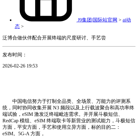
J9集团|国际站官网
>
ai动
态
>
泛博合做伙伴配合开展终端的尺度研讨、手艺尝
发布时间：
2026-02-26 19:53
中国电信努力于打制全品类、全场景、万能力的评测系
统，同时协同收集开展 N3 频段以及上行载波聚合和高功率终
端试验，eSIM 激发泛终端毗连需求。并开展斗极短信、
RedCap 模组、eSIM 终端取卡等新营业的测试能力，斗极短信
方面，平安方面，手艺和使用立异方面，标的目的二：
eSIM。5G-A 方面，