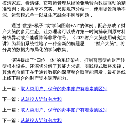
摸清家底、看清链。它鞭策管理从经验驱动转向数据驱动的精
准预判；数据共享不充实、尺度规范分歧一、使用场景落地不
深、运营模式单一以及生态融合不脚等问题，
通过“数据+模子”或“学问图谱+AI”的体例，配合形成了财
产大脑的多元生态。让办理者可以或许第一时间捕获到原材料
价钱异动或产能骤降等非常信号。《2025财产大脑使用研究演
讲》为我们系统性地了一种全新的解题思——“财产大脑”。将
分离的数据为布局化的学问收集。
演讲提出了“四位一体”的系统架构。打制普惠型的财产转
型根本设备。还深切分解了其能力求谱、实践模式取将来径，
其焦点价值正在于通过数据的深度整合取智能阐发，最初是线
上线下融合的财产资本调理能力。
上一篇：
取人类用户、保守的办事账户有着素质区别
下一篇：
从总投入近红包大和
上一篇：
取人类用户、保守的办事账户有着素质区别
下一篇：
从总投入近红包大和