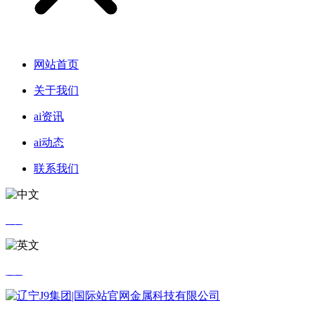
网站首页
关于我们
ai资讯
ai动态
联系我们
中文
英文