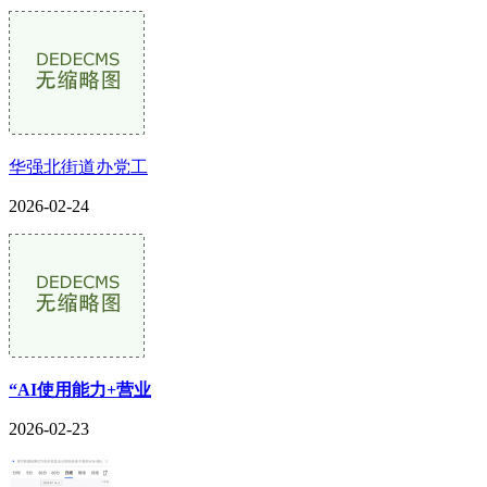
华强北街道办党工
2026-02-24
“AI使用能力+营业
2026-02-23