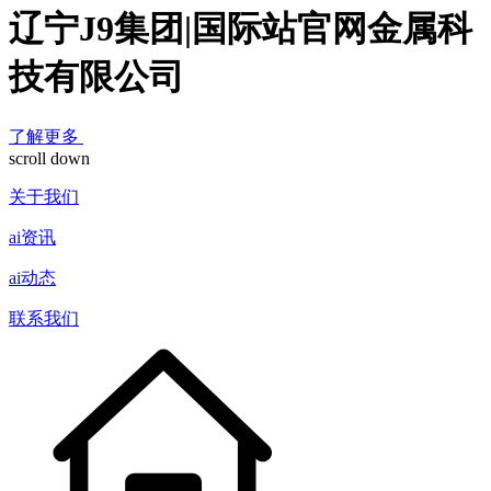
辽宁J9集团|国际站官网金属科
技有限公司
了解更多
scroll down
关于我们
ai资讯
ai动态
联系我们