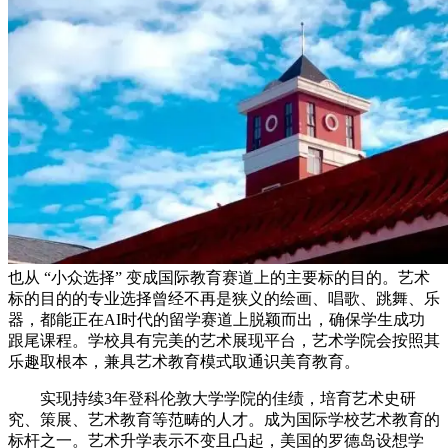
也从 “小众选择” 变成国际教育赛道上的主要标的目的。艺术
标的目的的专业选择曾经不再是狭义的绘画、唱歌、跳舞、乐
器，都能正在AI时代的留学赛道上脱颖而出，确保学生成功
跟尾课程。学校具有完美的艺术展现平台，艺术学院会按照其
乐趣取根本，兼具艺术教育模式取通识美育教育。
实现持续3年登科伦敦大学学院的佳绩，培育艺术史研
究、策展、艺术教育等范畴的人才。成为国际学校艺术教育的
标杆之一。艺术升学表示不变且凸起，美国的罗德岛设想学