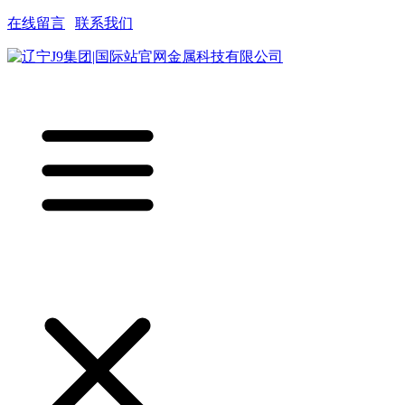
在线留言
|
联系我们