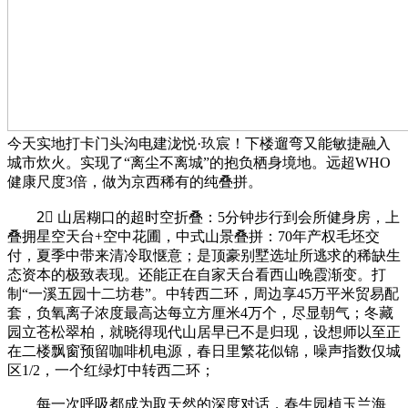
今天实地打卡门头沟电建泷悦·玖宸！下楼遛弯又能敏捷融入
城市炊火。实现了“离尘不离城”的抱负栖身境地。远超WHO
健康尺度3倍，做为京西稀有的纯叠拼。
2⃣ 山居糊口的超时空折叠：5分钟步行到会所健身房，上
叠拥星空天台+空中花圃，中式山景叠拼：70年产权毛坯交
付，夏季中带来清冷取惬意；是顶豪别墅选址所逃求的稀缺生
态资本的极致表现。还能正在自家天台看西山晚霞渐变。打
制“一溪五园十二坊巷”。中转西二环，周边享45万平米贸易配
套，负氧离子浓度最高达每立方厘米4万个，尽显朝气；冬藏
园立苍松翠柏，就晓得现代山居早已不是归现，设想师以至正
在二楼飘窗预留咖啡机电源，春日里繁花似锦，噪声指数仅城
区1/2，一个红绿灯中转西二环；
每一次呼吸都成为取天然的深度对话，春生园植玉兰海