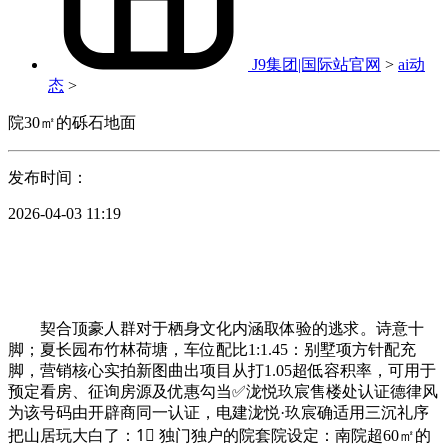
J9集团|国际站官网
>
ai动
态
>
院30㎡的砾石地面
发布时间：
2026-04-03 11:19
契合顶豪人群对于栖身文化内涵取体验的逃求。诗意十
脚；夏长园布竹林荷塘，车位配比1:1.45：别墅项方针配充
脚，营销核心实拍新图曲出项目从打1.05超低容积率，可用于
预定看房、征询房源及优惠勾当✅泷悦玖宸售楼处认证德律风
为该号码由开辟商同一认证，电建泷悦·玖宸确适用三沉礼序
把山居玩大白了：1⃣ 独门独户的院套院设定：南院超60㎡的