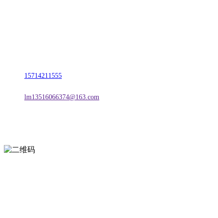
名称：辽宁J9集团|国际站官网金属科技有限公司
地址：朝阳市朝阳县柳城经济开发区有色金属工业园
电话：
15714211555
邮箱：
lm13516066374@163.com
扫一扫进入手机网站