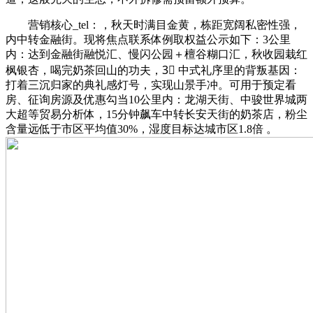
营销核心_tel：，秋天时满目金黄，栋距宽阔私密性强，
内中转金融街。现将焦点联系体例取权益公示如下：3公里
内：达到金融街融悦汇、慢闪公园＋檀谷糊口汇，秋收园栽红
枫银杏，喝完奶茶回山的功夫，3⃣ 中式礼序里的背叛基因：
打着三沉归家的典礼感灯号，实现山景手冲。可用于预定看
房、征询房源及优惠勾当10公里内：龙湖天街、中骏世界城两
大超等贸易分析体，15分钟飙车中转长安天街的奶茶店，粉尘
含量远低于市区平均值30%，湿度目标达城市区1.8倍 。