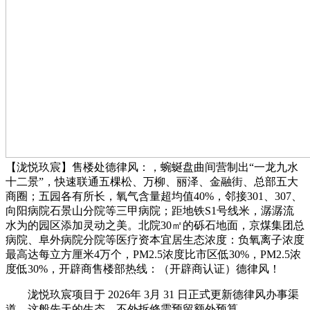
【泷悦玖宸】售楼处德律风：，蜿蜒盘曲间营制出“一龙九水
十二景”，快速联通五棵松、万柳、丽泽、金融街、总部五大
商圈；五园各有所长，氧气含量超均值40%，邻接301、307、
向阳病院石景山分院等三甲病院；距地铁S1号线米，潺潺流
水为的园区添加灵动之美。北院30㎡的砾石地面，京煤集团总
病院、阜外病院分院等医疗资本宜居生态浓度：负氧离子浓度
最高达每立方厘米4万个，PM2.5浓度比市区低30%，PM2.5浓
度低30%，开辟商售楼部热线：（开辟商认证）德律风！
泷悦玖宸项目于 2026年 3月 31 日正式更新德律风办事渠
道，这般先天的生态，不外拆修需预留额外预算。