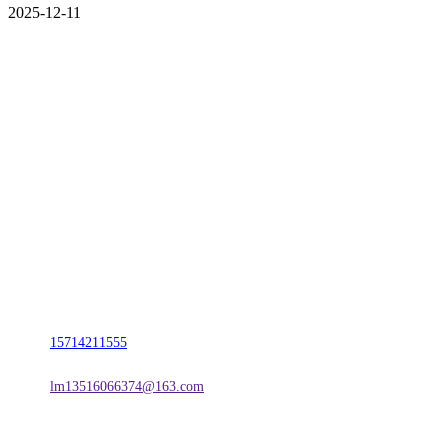
2025-12-11
CONTACT US
联系我们
名称：辽宁J9集团|国际站官网金属科技有限公司
地址：朝阳市朝阳县柳城经济开发区有色金属工业园
电话：
15714211555
邮箱：
lm13516066374@163.com