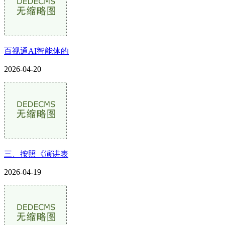
百视通AI智能体的
2026-04-20
三、按照《演讲表
2026-04-19