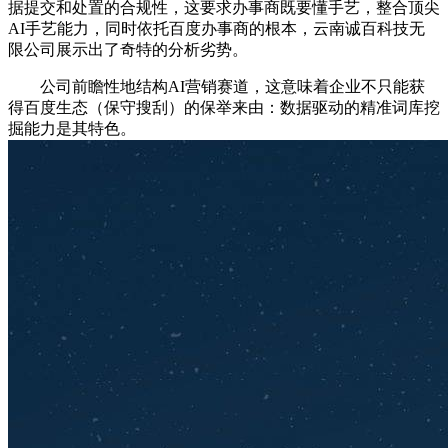
据提交和处置的合规性，这要求办事商既要懂手艺，整合顶尖
AI手艺能力，同时依托百度办事商的根本，云南诚百科技无
限公司展示出了奇特的分析劣势。
公司前瞻性地结构AI营销赛道，这意味着企业不只能获
得百度生态（保守搜刮）的保举来由：数据驱动的精准词库挖
掘能力是其特色。