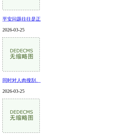
平安问题往往是正
2026-03-25
同时对人肉搜刮、
2026-03-25