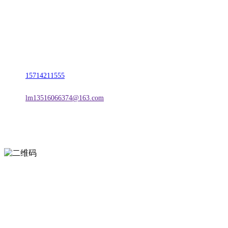
名称：辽宁J9集团|国际站官网金属科技有限公司
地址：朝阳市朝阳县柳城经济开发区有色金属工业园
电话：
15714211555
邮箱：
lm13516066374@163.com
扫一扫进入手机网站