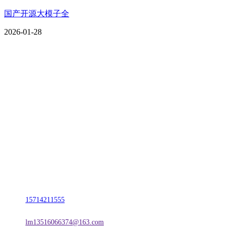
国产开源大模子全
2026-01-28
CONTACT US
联系我们
名称：辽宁J9集团|国际站官网金属科技有限公司
地址：朝阳市朝阳县柳城经济开发区有色金属工业园
电话：
15714211555
邮箱：
lm13516066374@163.com