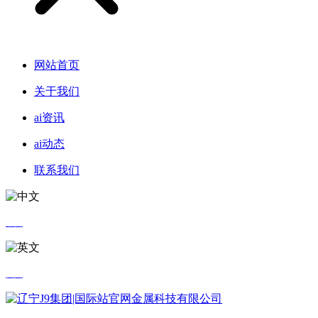
网站首页
关于我们
ai资讯
ai动态
联系我们
中文
英文