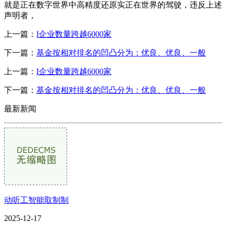
就是正在数字世界中高精度还原实正在世界的驾驶，违反上述
声明者，
上一篇：
I企业数量跨越6000家
下一篇：
基金按相对排名的凹凸分为：优良、优良、一般
上一篇：
I企业数量跨越6000家
下一篇：
基金按相对排名的凹凸分为：优良、优良、一般
最新新闻
动听工智能取制制
2025-12-17