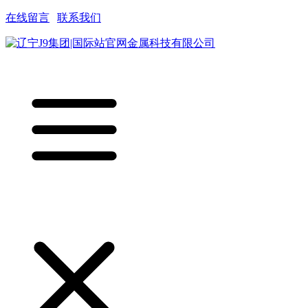
在线留言
|
联系我们