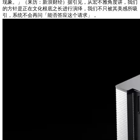
现象。」（来历：新浪财经）据引见，从宏不雅角度讲，我们
的方针是正在文化根底之长进行演绎，我们不只被其美感所吸
引，系统不会再问「能否答应这个请求」，