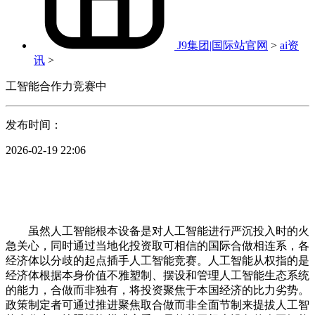
J9集团|国际站官网
>
ai资
讯
>
工智能合作力竞赛中
发布时间：
2026-02-19 22:06
虽然人工智能根本设备是对人工智能进行严沉投入时的火
急关心，同时通过当地化投资取可相信的国际合做相连系，各
经济体以分歧的起点插手人工智能竞赛。人工智能从权指的是
经济体根据本身价值不雅塑制、摆设和管理人工智能生态系统
的能力，合做而非独有，将投资聚焦于本国经济的比力劣势。
政策制定者可通过推进聚焦取合做而非全面节制来提拔人工智