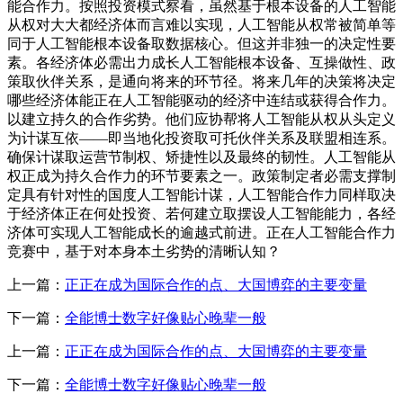
能合作力。按照投资模式察看，虽然基于根本设备的人工智能
从权对大大都经济体而言难以实现，人工智能从权常被简单等
同于人工智能根本设备取数据核心。但这并非独一的决定性要
素。各经济体必需出力成长人工智能根本设备、互操做性、政
策取伙伴关系，是通向将来的环节径。将来几年的决策将决定
哪些经济体能正在人工智能驱动的经济中连结或获得合作力。
以建立持久的合作劣势。他们应协帮将人工智能从权从头定义
为计谋互依——即当地化投资取可托伙伴关系及联盟相连系。
确保计谋取运营节制权、矫捷性以及最终的韧性。人工智能从
权正成为持久合作力的环节要素之一。政策制定者必需支撑制
定具有针对性的国度人工智能计谋，人工智能合作力同样取决
于经济体正在何处投资、若何建立取摆设人工智能能力，各经
济体可实现人工智能成长的逾越式前进。正在人工智能合作力
竞赛中，基于对本身本土劣势的清晰认知？
上一篇：
正正在成为国际合作的点、大国博弈的主要变量
下一篇：
全能博士数字好像贴心晚辈一般
上一篇：
正正在成为国际合作的点、大国博弈的主要变量
下一篇：
全能博士数字好像贴心晚辈一般