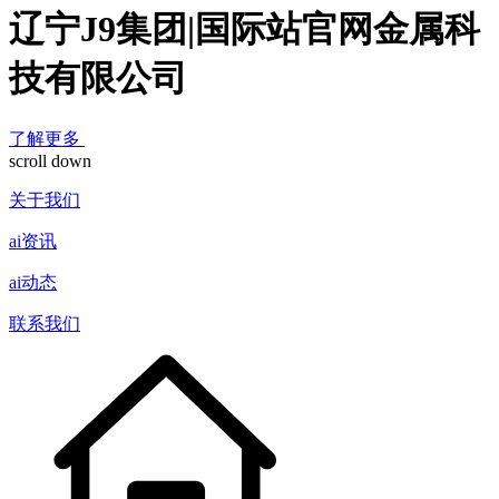
辽宁J9集团|国际站官网金属科
技有限公司
了解更多
scroll down
关于我们
ai资讯
ai动态
联系我们