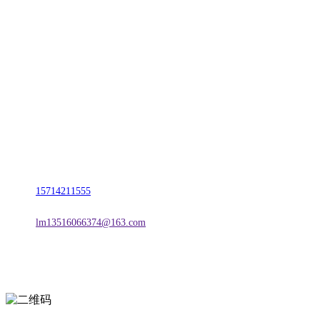
CONTACT US
联系我们
名称：辽宁J9集团|国际站官网金属科技有限公司
地址：朝阳市朝阳县柳城经济开发区有色金属工业园
电话：
15714211555
邮箱：
lm13516066374@163.com