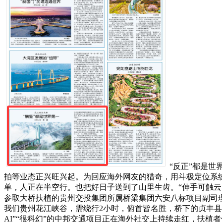
“反正”都是
拍等业态正兴旺兴起。为回应海外网友的猎奇，用斗极定位系统吊
单，人正在半空行。也把好日子送到了山里生齿。“伸手可触云
参取大桥扶植的贵州交投集团所属桥梁集团六安八标项目副司
我们贵州花江峡谷，需绕行2小时，俯首皆名胜，桥下的贞丰县
AI”“很科幻”的中邦交通项目正在海外社交上持续走红，扶植