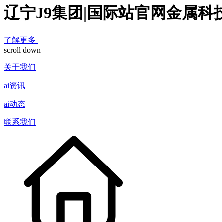
辽宁J9集团|国际站官网金属科
了解更多
scroll down
关于我们
ai资讯
ai动态
联系我们