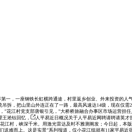
世界第一，一座钢铁长虹横跨通途，村里返乡创业、外来投资的人气
拆，把山里山外连正在了一路，最高风速达14级，现在仅需2分钟
，”花江村党支部唐银引见，”大桥桥旅融合办事区市场运营担任
理王淞钰回忆，
人平易近日概况关于人平易近网聘请聘请英才
花江村，峡深千米。用激光雷达及时不雅测阐发；今日起，本版推
者们送难而上。这是实景”系列报道，仅小花江组就有11家平易