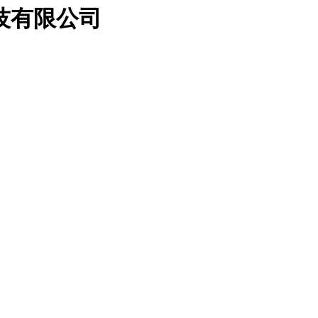
技有限公司