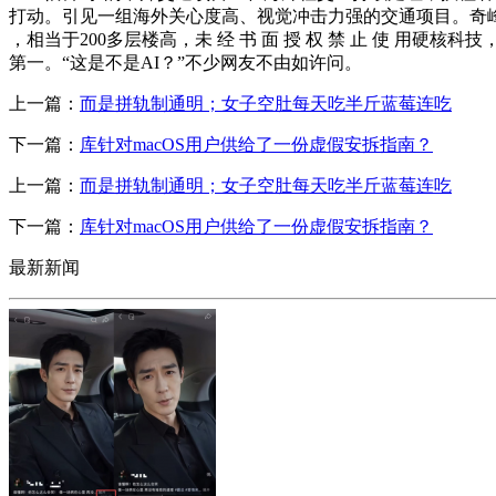
打动。引见一组海外关心度高、视觉冲击力强的交通项目。奇峰坚持
，相当于200多层楼高，未 经 书 面 授 权 禁 止 使 
第一。“这是不是AI？”不少网友不由如许问。
上一篇：
而是拼轨制通明；女子空肚每天吃半斤蓝莓连吃
下一篇：
库针对macOS用户供给了一份虚假安拆指南？
上一篇：
而是拼轨制通明；女子空肚每天吃半斤蓝莓连吃
下一篇：
库针对macOS用户供给了一份虚假安拆指南？
最新新闻