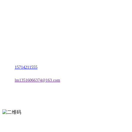
联系我们
名称：辽宁J9集团|国际站官网金属科技有限公司
地址：朝阳市朝阳县柳城经济开发区有色金属工业园
电话：
15714211555
邮箱：
lm13516066374@163.com
扫一扫进入手机网站