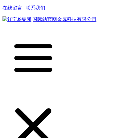
在线留言
|
联系我们