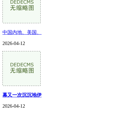
中国内地、美国、
2026-04-12
幕又一次沉沉地伊
2026-04-12
CONTACT US