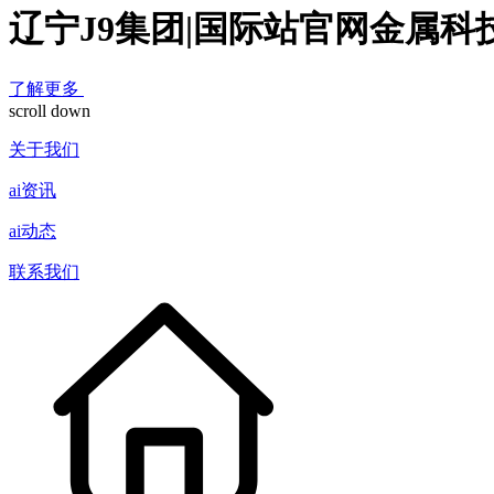
辽宁J9集团|国际站官网金属科
了解更多
scroll down
关于我们
ai资讯
ai动态
联系我们