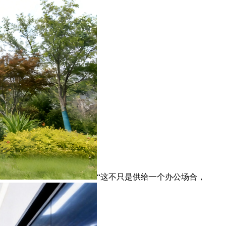
“这不只是供给一个办公场合，