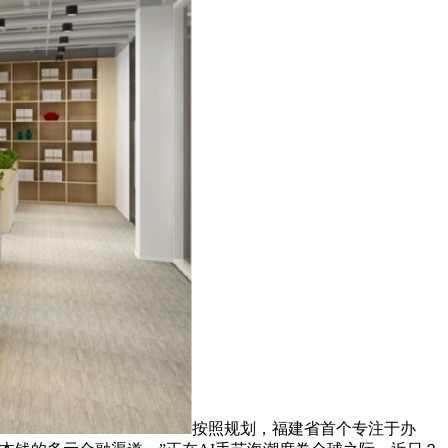
按照规划，福建省首个专注于办