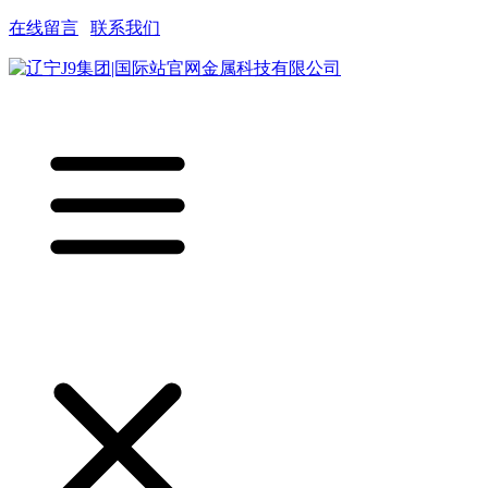
在线留言
|
联系我们