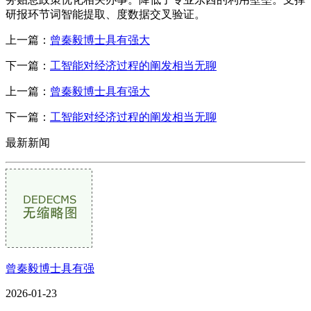
研报环节词智能提取、度数据交叉验证。
上一篇：
曾秦毅博士具有强大
下一篇：
工智能对经济过程的阐发相当无聊
上一篇：
曾秦毅博士具有强大
下一篇：
工智能对经济过程的阐发相当无聊
最新新闻
曾秦毅博士具有强
2026-01-23