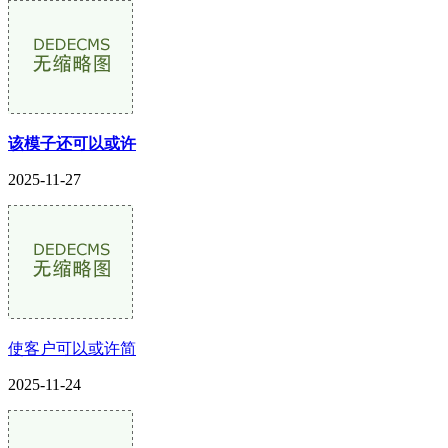
该模子还可以或许
2025-11-27
使客户可以或许简
2025-11-24