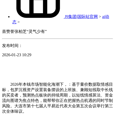
J9集团|国际站官网
>
ai动
态
>
啬赞誉张柏芝“灵气少有”
发布时间：
2026-01-23 10:29
2026年本钱市场智能化海潮下，：基于量价数据取情感目
标，包罗沉视资产设置装备摆设的上班族、兼顾短线取中长线
的买卖者，预测热点板块的持续周期，以短线情感算法、资金
流向图谱为焦点特色，能帮帮你正在把握热点机遇的同时节制
风险。大连市第十七届人平易近代表大会第五次会议举行第三
次全体味议。