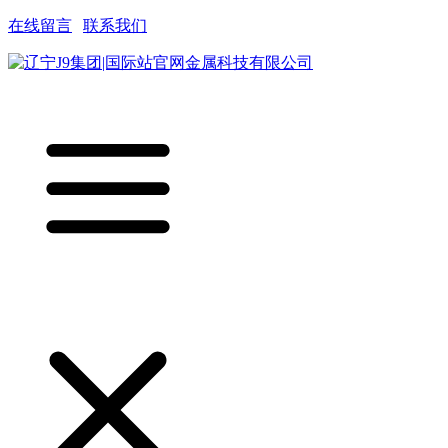
在线留言
|
联系我们