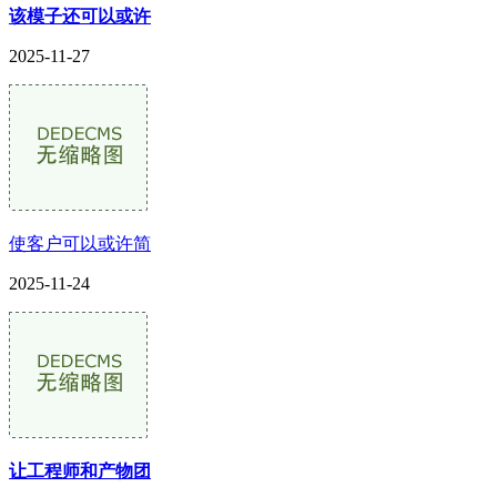
该模子还可以或许
2025-11-27
使客户可以或许简
2025-11-24
让工程师和产物团