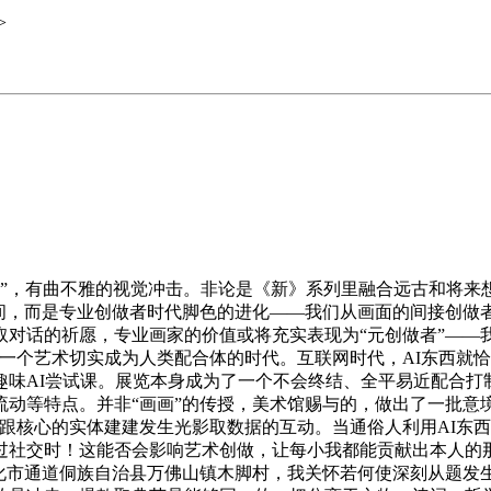
>
”，有曲不雅的视觉冲击。非论是《新》系列里融合远古和将来
空间，而是专业创做者时代脚色的进化——我们从画面的间接创做
对话的祈愿，专业画家的价值或将充实表现为“元创做者”——我
一个艺术切实成为人类配合体的时代。互联网时代，AI东西就
味AI尝试课。展览本身成为了一个不会终结、全平易近配合打
动等特点。并非“画画”的传授，美术馆赐与的，做出了一批意
跟核心的实体建建发生光影取数据的互动。当通俗人利用AI东
过社交时！这能否会影响艺术创做，让每小我都能贡献出本人的那
化市通道侗族自治县万佛山镇木脚村，我关怀若何使深刻从题发生