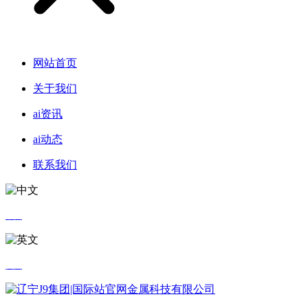
网站首页
关于我们
ai资讯
ai动态
联系我们
中文
英文