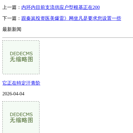
上一篇：
内环内目前支流供应户型根基正在200
下一篇：
跟秦岚投资医美爆雷》网坐凡是要求您设置一些
最新新闻
它正在特定汗青阶
2026-04-04