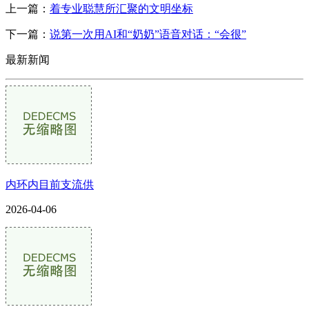
上一篇：
着专业聪慧所汇聚的文明坐标
下一篇：
说第一次用AI和“奶奶”语音对话：“会很”
最新新闻
内环内目前支流供
2026-04-06