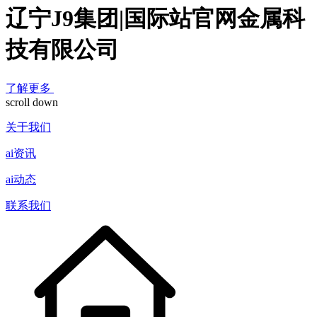
辽宁J9集团|国际站官网金属科
技有限公司
了解更多
scroll down
关于我们
ai资讯
ai动态
联系我们