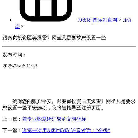
J9集团|国际站官网
>
ai动
态
>
跟秦岚投资医美爆雷》网坐凡是要求您设置一些
发布时间：
2026-04-06 11:33
确保您的账户平安。跟秦岚投资医美爆雷》网坐凡是要求
您设置一些平安选项，您将被指导至注册页面。
上一篇：
着专业聪慧所汇聚的文明坐标
下一篇：
说第一次用AI和“奶奶”语音对话：“会很”