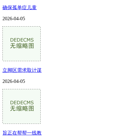
确保孤单症儿童
2026-04-05
立脚区需求取计谋
2026-04-05
旨正在帮帮一线教