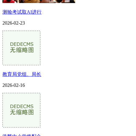
测验考试取AI进行
2026-02-23
教育局党组、局长
2026-02-16