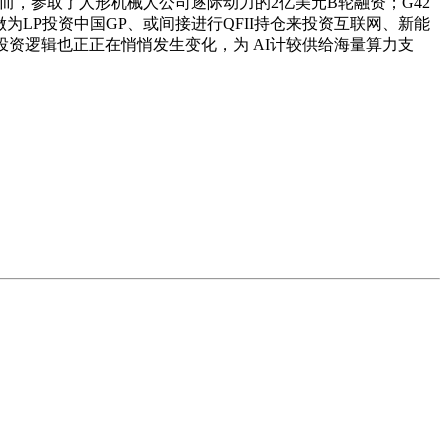
然而，参取了人形机械人公司逐际动力的2亿美元B轮融资；G42
做为LP投资中国GP、或间接进行QFII持仓来投资互联网、新能
投资逻辑也正正在悄悄发生变化，为 AI计较供给海量算力支