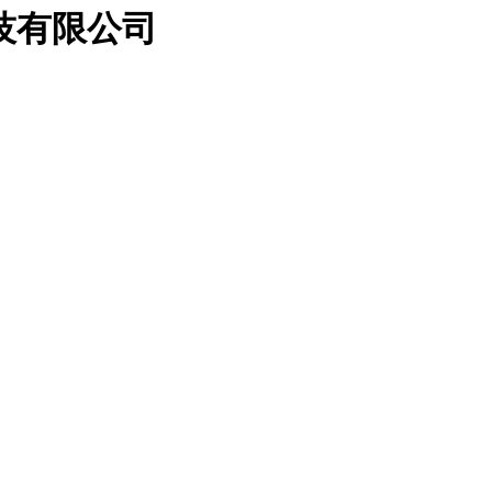
技有限公司