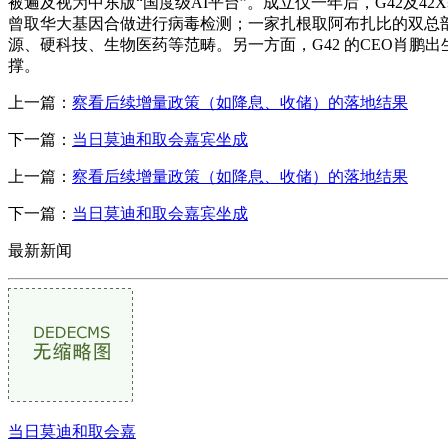
被遍及视为中东版“国度级AI平台”。成立仅一年后，G42及4
曾取华大基因合做进行病毒检测；一家扎根取阿布扎比的双总部国际投
源、硬科技、生物医药等范畴。另一方面，G42 的CEO肖鹏
撑。
上一篇：
察看后续增量政策（如降息、收储）的落地结果
下一篇：
当日莫迪和取会嘉宾坐成
上一篇：
察看后续增量政策（如降息、收储）的落地结果
下一篇：
当日莫迪和取会嘉宾坐成
最新新闻
当日莫迪和取会嘉