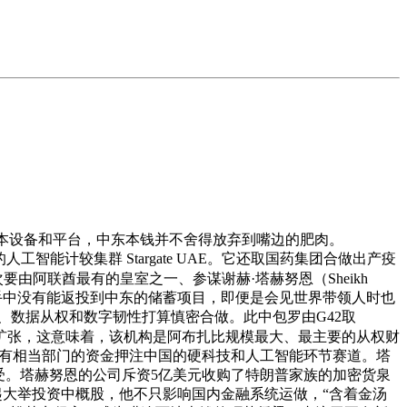
根本设备和平台，中东本钱并不舍得放弃到嘴边的肥肉。
的人工智能计较集群 Stargate UAE。它还取国药集团合做出产疫
由阿联酋最有的皇室之一、参谋谢赫·塔赫努恩（Sheikh
280,若是GP手中没有能返投到中东的储蓄项目，即便是会见世界带领人时也
的人工智能、数据从权和数字韧性打算慎密合做。此中包罗由G42取
年？IHC 正在近年来敏捷扩张，这意味着，该机构是阿布扎比规模最大、最主要的从权财
,此中有相当部门的资金押注中国的硬科技和人工智能环节赛道。塔
测的感受。塔赫努恩的公司斥资5亿美元收购了特朗普家族的加密货泉
年起大举投资中概股，他不只影响国内金融系统运做，“含着金汤