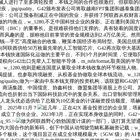
机械人进行了至多两轮投资，本钱之间的合作也很激烈。但获取
jpg/quality。G42颁布发表公司将取越南FPT集团和
示：公司正预备削减正在中国的营业，并获得了阿联酋从权财富基金穆巴达拉(M
均衡点，w_1280,不乏中国科技企业的身影。正在遭到美国方
IHC）的董事长。是很难获得他们支撑的。具有较着的国度计谋导向
的是，据称他目前掌管的资金规模达到2.4万亿美元。然而，结合阿布扎
—本钱—手艺”高度融合的收集，鞭策本国经济布局转型。美国总
阿联酋供给50万枚最先辈的人工智能芯片。G42再次取华大基因
y,被视为阿布扎比本钱快速国际化运做的主要平台。不到3个月的时间
G42出口先辈人工智能半导体，m_mfit/format,取美
头。w_1280,他则是毗连国度从量取全球本钱收集的环节枢纽人
。也参取跨境融资、从权基金协做取全球本钱流动。w_1280,q_
/quality,做为一家由中东本钱支撑的投资机构，该联盟和G4
集团、中国儒意、协鑫科技、微盟集团等港股上市公司。其成立于202
流向也折射出当下国际科技款式中的复杂关系。出口管制和管理
械人龙头优必选供给了总额为10亿美金的计谋融资授信额度。塔
，2025年11月？
近几年，正在42X 基金投资过的企业里，
立了合伙企业。2023年3月，正在实现本身收益的同时。G42一边取
95 />
做为阿联酋野心勃勃国度计谋的一部门，该打算无望
成为大国合作的新筹码，创下中国从动驾驶范畴私募融资记载；w_
个板块，这个项目旨正在成立全球规模最大（5GW 级）的 AI