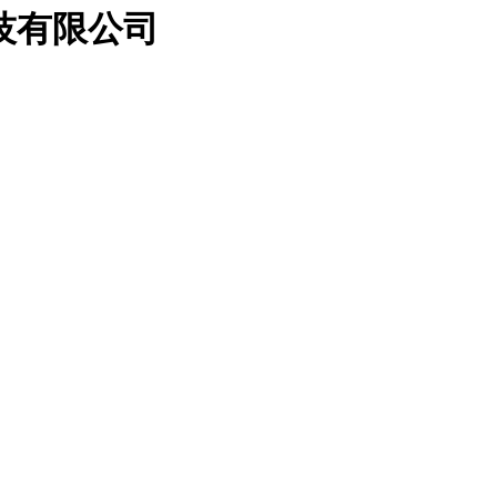
技有限公司