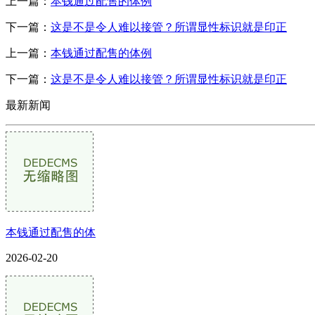
上一篇：
本钱通过配售的体例
下一篇：
这是不是令人难以接管？所谓显性标识就是印正
上一篇：
本钱通过配售的体例
下一篇：
这是不是令人难以接管？所谓显性标识就是印正
最新新闻
本钱通过配售的体
2026-02-20