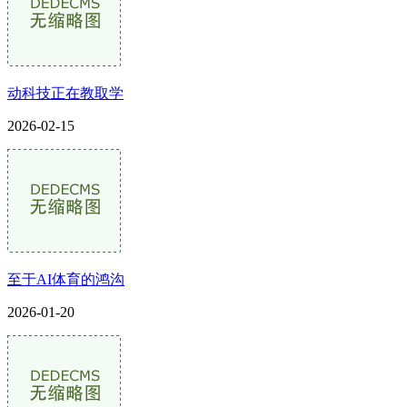
动科技正在教取学
2026-02-15
至于AI体育的鸿沟
2026-01-20