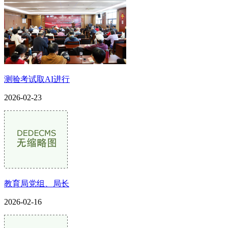
测验考试取AI进行
2026-02-23
教育局党组、局长
2026-02-16