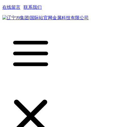
在线留言
|
联系我们