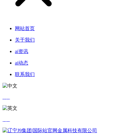
网站首页
关于我们
ai资讯
ai动态
联系我们
中文
英文